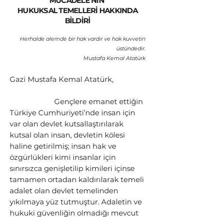
MÜCADELE’NİN
HUKUKSAL TEMELLERİ HAKKINDA
BİLDİRİ
Herhalde alemde bir hak vardır ve hak kuvvetin
üstündedir.
Mustafa Kemal Atatürk
Gazi Mustafa Kemal Atatürk,
Gençlere emanet ettiğin
Türk
iye Cumhuriyeti’nde insan için
var olan devlet kutsallaştırılarak
kutsal olan insan, d
evletin kölesi
haline getirilmiş; insan hak ve
öz
gürlükleri kimi insanlar için
sınırsızca genişletilip kimileri içinse
tamamen ortadan kaldırılarak temeli
adalet olan devlet temelinden
yıkılmaya yüz tutmuştur. Adaletin ve
hukuki güvenliğin olmadığı mevcut