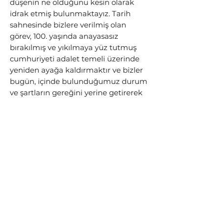
düşenin ne olduğunu kesin olarak
idrak etmiş bulunmaktayız. Tarih
sahnesinde bizlere verilmiş olan
görev, 100. yaşında anayasasız
bırakılmış ve yıkılmaya yüz tutmuş
cumhuriyeti adalet temeli üzerinde
yeniden ayağa kaldırmaktır ve bizler
bugün, içinde bulunduğumuz durum
ve şartların gereğini yerine getirerek
Türkiye Cumhuriyeti’ni halkın kurucu
iktidarı eliyle meşru bir anayasaya ve
halkımızı hakça bir düzene
kavuşturmak üzere yola çıkmış
bulunuyoruz.
İstiklal ve cumhuriyeti
müdafaa mecburiyetine
düştüğümüz şu günlerde, içinde
bulunduğumuz imkân ve şartların
hiç müsait olmadığının farkındayız.